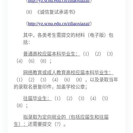
（
http://yz.scnu.edu.cn/ziliaoxiazai/
）
（
8）《诚信复试承诺书》
（
http://yz.scnu.edu.cn/ziliaoxiazai/
）
其中，各类考生需提交的材料（电子版）包
括：
普通高校应届本科毕业生：
（
1
）（
2
）（
3）
（4）（6）
（
8）
；
网络教育或成人教育高校应届本科毕业生：
（
1
）（
2
）（
3）（4）（6）
（
8）
，以及录取当年
的录取名册复印件，加盖学校公章；
往届毕业生：
（
1
）（
2
）（
3）（4）（5）
（
8）
；
拟录取为定向就业的（包括应届生和往届
生）：
还需要提交（
7）。