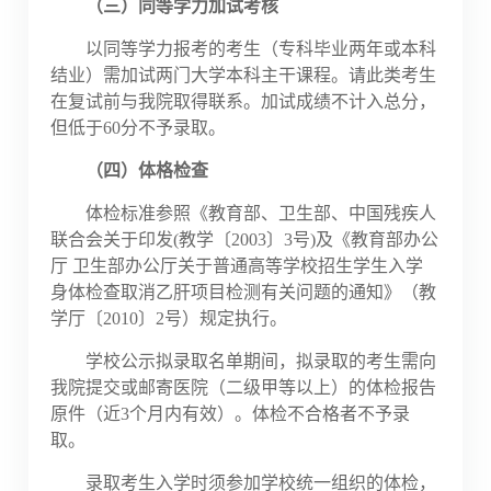
（三）同等学力加试考核
以同等学力报考的考生（专科毕业两年或本科
结业）需加试两门大学本科主干课程。请此类考生
在复试前与我院取得联系。加试成绩不计入总分，
但低于
60分不予录取。
（四）体格检查
体检标准参照
《教育部、卫生部、中国残疾人
联合会关于印发
(教学〔2003〕3号)及《教育部办公
厅 卫生部办公厅关于普通高等学校招生学生入学
身体检查取消乙肝项目检测有关问题的通知》（教
学厅〔2010〕2号）规定执行。
学校公示拟录取名单期间，拟录取的考生需向
我院提交或邮寄医院（二级甲等以上）的体检报告
原件（近
3个月内有效）。体检不合格者不予录
取。
录取考生入学时须参加学校统一组织的体检，