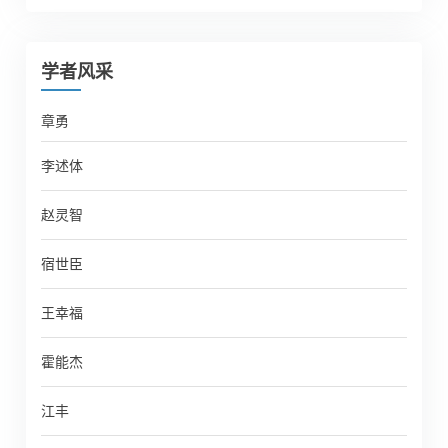
学者风采
章勇
李述体
赵灵智
宿世臣
王幸福
霍能杰
江丰